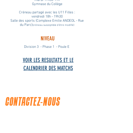
mardi 17h30-19h
Gymnase du Collège
Créneau partagé avec les U11 Filles :
vendredi 18h - 19h30
Salle des sports
(Complexe Emilie ANDEOL - Rue
du Parc)
(créneau susceptible d'être modifié)
NIVEAU
Division 3 - Phase 1 - Poule E
VOIR LES RESULTATS ET LE
CALENDRIER DES MATCHS
CONTACTEZ-NOUS
BASKET CLUB MARCHEPRIME
Gymnase du collège
Avenue Léon Delagrange