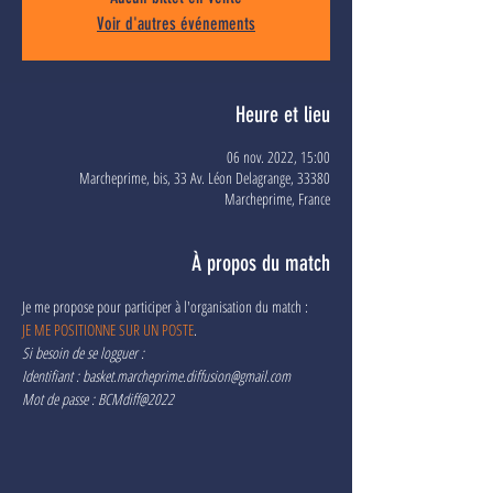
Voir d'autres événements
Heure et lieu
06 nov. 2022, 15:00
Marcheprime, bis, 33 Av. Léon Delagrange, 33380
Marcheprime, France
À propos du match
Je me propose pour participer à l'organisation du match :
JE ME POSITIONNE SUR UN POSTE
.
Si besoin de se logguer :
Identifiant : basket.marcheprime.diffusion@gmail.com
Mot de passe : BCMdiff@2022