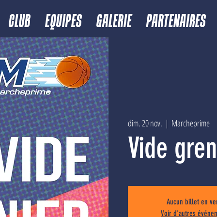
CLUB
EQUIPES
GALERIE
PARTENAIRES
dim. 20 nov.
  |  
Marcheprime
Vide gre
Aucun billet en ve
Voir d'autres événe