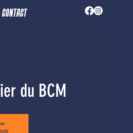
CONTACT
nier du BCM
nte
ments